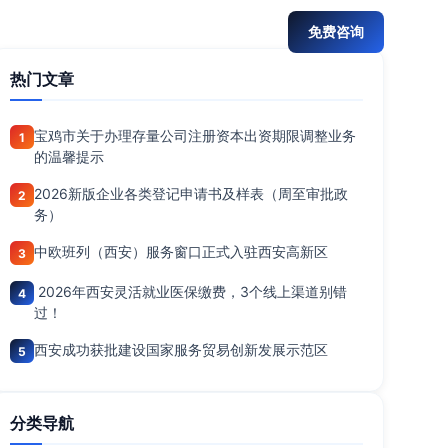
029-88888888
免费咨询
热门文章
宝鸡市关于办理存量公司注册资本出资期限调整业务
1
的温馨提示
2026新版企业各类登记申请书及样表（周至审批政
2
务）
中欧班列（西安）服务窗口正式入驻西安高新区
3
2026年西安灵活就业医保缴费，3个线上渠道别错
4
过！
西安成功获批建设国家服务贸易创新发展示范区
5
分类导航