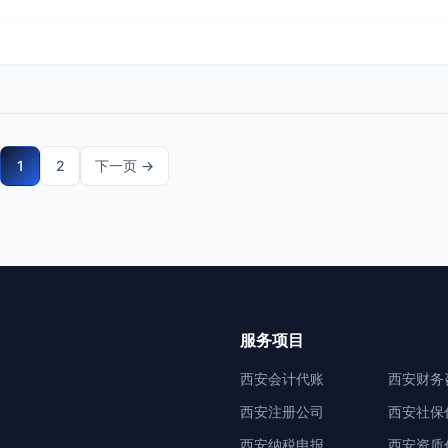
1
2
下一页 →
文
章
分
页
服务项目
西安会计代账
西安财务
西安注册公司
西安社保
西安纳税申报
西安资质