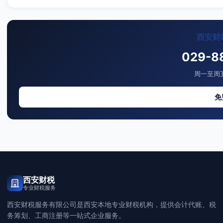
西安财
029-8
周一至周五 
免
西安财税
专业财税服务
西安财税服务有限公司是西安本地专业财税机构，提供会计代账、税
务筹划、工商注册等一站式企业服务。