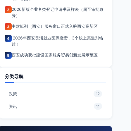
2026新版企业各类登记申请书及样表（周至审批政
2
务）
中欧班列（西安）服务窗口正式入驻西安高新区
3
2026年西安灵活就业医保缴费，3个线上渠道别错
4
过！
西安成功获批建设国家服务贸易创新发展示范区
5
分类导航
政策
12
资讯
11