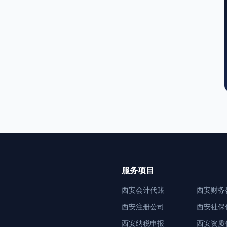
服务项目
西安会计代账
西安财务
西安注册公司
西安社保
西安纳税申报
西安资质