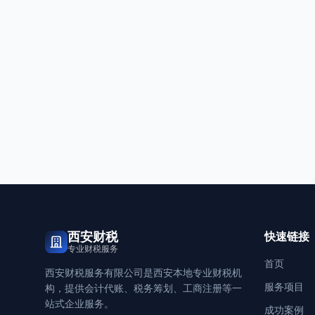
西安财税
快速链接
专业财税服务
首页
西安财税服务有限公司是西安本地专业财税机
服务项目
构，提供会计代账、税务筹划、工商注册等一
站式企业服务。
成功案例