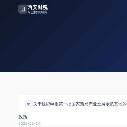
西安财税
专业财税服务
关于组织申报第一批国家新兴产业发展示范基地的
01
政策
2026-03-24