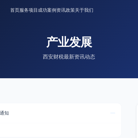
首页
服务项目
成功案例
资讯
政策
关于我们
产业发展
西安财税最新资讯动态
通知